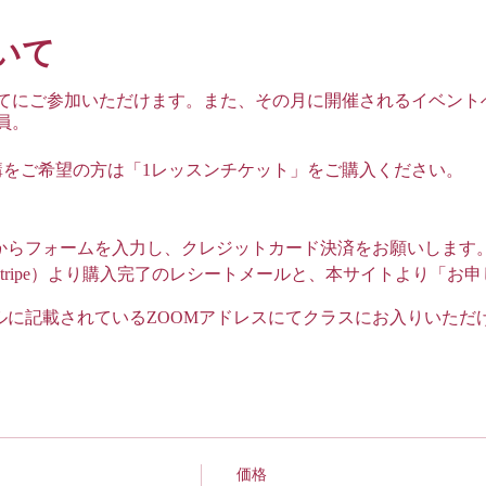
いて
】全てにご参加いただけます。また、その月に開催されるイベン
員。
講をご希望の方は「1レッスンチケット」をご購入ください。
ンからフォームを入力し、クレジットカード決済をお願いします
Stripe）より購入完了のレシートメールと、本サイトより「お
ールに記載されているZOOMアドレスにてクラスにお入りいただ
oomアプリ”が必要となりますので、パソコンまたはスマートフ
要ありません。ご自身のご都合に合わせて好きなセッションに
価格