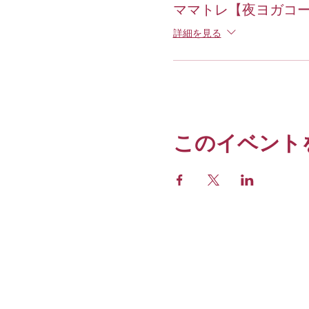
●セッション当日の流れ
ママトレ【夜ヨガコ
＊クラスの開始10分前よ
詳細を見る
＊何を着ていても、お子さ
一緒に楽しみましょう！
●受講の際の注意事項
＊妊娠中の方もご参加いた
ください。また、安全のた
＊産後2ヶ月以内の方は、
このイベント
＊1ヶ月以内のキャンセル
＊セッション中の怪我など
最新情報は公式インスタグ
Instagram:
mamas_workout
© 2020 by FollowMyself