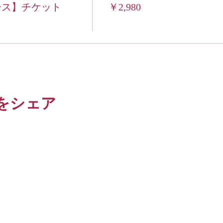
ース】チケット
￥2,980
り、ご入室が可能です。
まが走り回っていても、洗濯物がそのまんまでもみんな同じな
だけます。安定期に入り、医師から運動の許可がおりているこ
め申し込みフォームの備考欄へ妊娠週数をご明記ください。
備考欄にその旨お伝えください。
をシェア
はいかなる理由でも返金はできません。
につきましては責任はおいかねますので予めご了承ください。
ラムをご覧ください