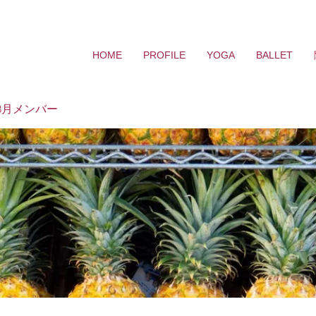
HOME
PROFILE
YOGA
BALLET
8月メンバー